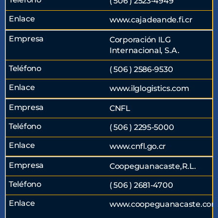
( 506 ) 2523-4949
www.cajadeande.fi.cr
Corporación ILG
Internacional, S.A.
( 506 ) 2586-9530
www.ilglogistics.com
CNFL
( 506 ) 2295-5000
www.cnfl.go.cr
Coopeguanacaste,R.L.
( 506 ) 2681-4700
www.coopeguanacaste.co