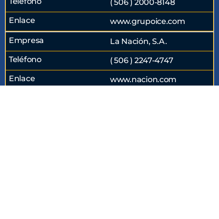
( 506 ) 2000-8148
www.grupoice.com
La Nación, S.A.
( 506 ) 2247-4747
www.nacion.com
Mutual Cartago
( 506 ) 2550-8400
www.mucap.com
Recope
( 506 ) 2284-2700
www.recope.go.cr
Stein Cares